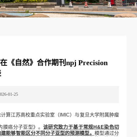
然》合作期刊npj Precision
表
6-01-25
像计算江苏高校重点实验室（
IMIC
）与复旦大学附属肿瘤
内膜癌分子亚型》。
该研究致力于基于常规
H&E
染色切
构建能够智能区分不同分子亚型的预测模型。
模型通过分