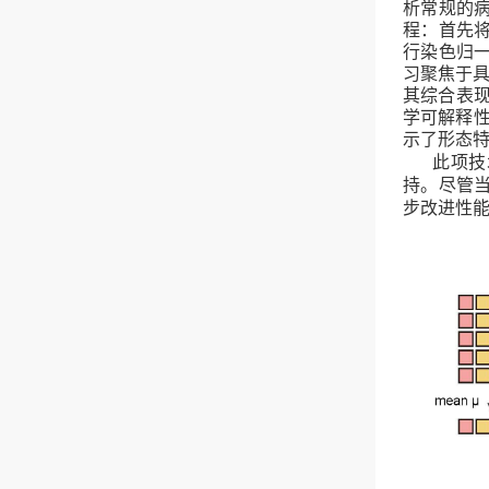
析常规的
程：首先
行染色归
习聚焦于
其综合表
学可解释
示了形态
此项技
持。尽管
步改进性