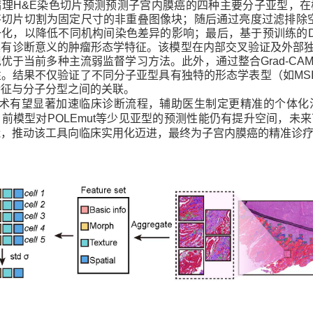
病理
H&E
染色切片预测预测子宫内膜癌的四种主要分子亚型，在
将切片切割为固定尺寸的非重叠图像块；随后通过亮度过滤排除
一化，以降低不同机构间染色差异的影响；最后，基于预训练的
具有诊断意义的肿瘤形态学特征。该模型在内部交叉验证及外部
现优于当前多种主流弱监督学习方法。此外，通过整合
Grad-CA
性。结果不仅验证了不同分子亚型具有独特的形态学表型（如
MSI
特征与分子分型之间的关联。
术有望显著加速临床诊断流程，辅助医生制定更精准的个体化
当前模型对
POLEmut
等少见亚型的预测性能仍有提升空间，未来
能，推动该工具向临床实用化迈进，最终为子宫内膜癌的精准诊