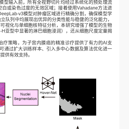
模型输入前，所有全视野切片均经过系统化的预处理流
空白或染色过度的无效区域；接着使用
Vahadane
方法进
DeepLab-v3
模型对肿瘤区域进行精确分割，确保模型学
独立队列中均展现出优异的分类性能与稳健的泛化能力，
M
可视化与单细胞核特征分析，本研究增强了模型的生物
-H
亚型中显著的淋巴细胞浸润），还从细胞尺度定量揭
治疗策略，为子宫内膜癌的精准诊疗提供了有力的
AI
支
可通过扩大训练样本、引入多中心数据及算法优化进一
疗提供有效支持。