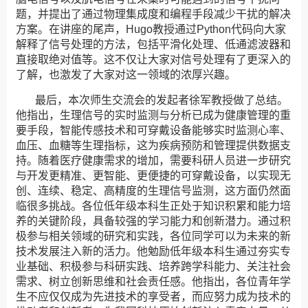
题，并提出了通过物理集成度和编程手段减少干扰的解决
方案。在讲座的尾声，Hugo教授通过Python代码向大家
解释了信号处理的方法，包括平滑化处理、低通滤波器和
直接取绝对值等。这不仅让大家对信号处理有了更深入的
了解，也激发了大家对这一领域的浓厚兴趣。
最后，本次师生交流会的发起者徐军教授做了总结。
他指出，生理信号的实时监测与分析已成为健康管理的重
要手段，智能传感技术和可穿戴设备能够实时监测心率、
血压、血糖等生理指标，这为疾病预防和管理提供数据支
持。随着医疗健康需求的增加，需要科研人员进一步研究
与开发更精准、更智能、更便捷的可穿戴设备，以实现无
创、连续、稳定、高精度的生理信号监测，这方面仍然面
临很多挑战。各位低年级本科生正处于知识积累和能力培
养的关键阶段，具备较强的学习能力和创新潜力。通过积
极参与相关领域的研究和实践，各位同学可以为未来的新
技术发展注入新的活力。他勉励低年级本科生通过夯实专
业基础、积极参与科研实践、培养跨学科能力、关注社会
需求、树立创新思维和社会责任感。他指出，各位青年学
生不应仅仅成为先进技术的享受者，而应努力成为技术的