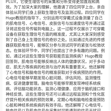
PLUX，它使生理信号的采集和分析变得更加直观和高
效。为了加深大家的理解，他邀请了四位同学上台，亲自
体验从同学们身上获取生理信号及监测过程。四位同学在
Hugo教授的指导下，分别运用可穿戴式设备测量了自己
的肌电信号、心电信号、皮肤信号与加速度信号并通过蓝
牙将这些信号传输到电脑上。这一过程不仅展示了可穿戴
设备在获取生理信号方面的精准度，尤其让大家深刻感受
到了自己身上生理信号的奇妙之处。比如通过先进的传感
器获取肌电信号，能够区分参与测试同学的紧张与松弛状
态。在体验环节中，同学们也提出了许多有趣的问题。例
如，通过对这些生理信号获取能否监测疾病？Hugo教授
回答到，肌电信号能够反映出人体的健康状况，对于多动
症、肌无力等疾病的检测与治疗具有重要意义。他还解释
了心电信号和脑电信号的精准获取对于疾病预防的作用。
心电信号能够早期发现心脏问题、评估风险、监测慢性
病、促进健康管理。脑电信号能够早期发现神经系统疾
病、评估脑功能状态、监测心理健康、应用于脑机接口和
神经反馈。这些生理信号还可以通过远程监测和个性化医
疗提升相关疾病的预防效果，定期心电和脑电检查是预防
心脏和神经系统疾病的有效手段。他还解释了心电信号，
脑电信号以及肌电信号在采集时可能遇到的信号干扰问