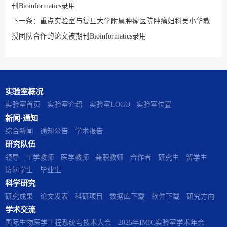
刊Bioinformatics录用
下一条：
重点实验室与复旦大学附属肿瘤医院肿瘤妇科吴小华教
授团队合作的论文被期刊Bioinformatics录用
实验室概况
实验室首页
实验室介绍
实验室LOGO
实验室位置
新闻·通知
综合新闻
通知公告
学术报告
研究队伍
领导
工学教师
医学教师
兼职教师
合作者
研究生
留学生
访问学生
毕业生
科学研究
研究成果
论文发表
科研项目
数据库下载
软件下载
研究方向
学术交流
国际生物医学工程系统与技术大会
2025年IMIC实验室学术年会