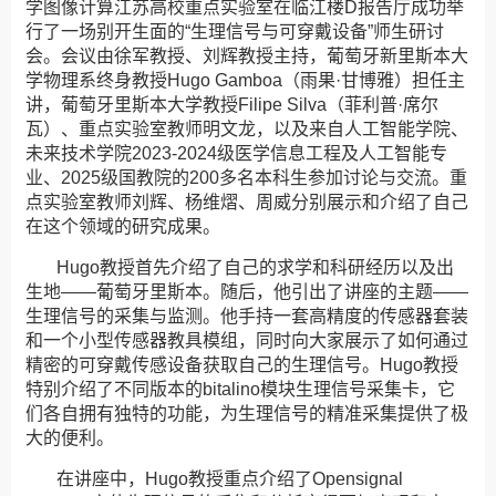
学图像计算江苏高校重点实验室在临江楼D报告厅成功举
行了一场别开生面的“生理信号与可穿戴设备”师生研讨
会。会议由徐军教授、刘辉教授主持，葡萄牙新里斯本大
学物理系终身教授Hugo Gamboa（雨果·甘博雅）担任主
讲，葡萄牙里斯本大学教授Filipe Silva（菲利普·席尔
瓦）、重点实验室教师明文龙，以及来自人工智能学院、
未来技术学院2023-2024级医学信息工程及人工智能专
业、2025级国教院的200多名本科生参加讨论与交流。重
点实验室教师刘辉、杨维熠、周威分别展示和介绍了自己
在这个领域的研究成果。
Hugo教授首先介绍了自己的求学和科研经历以及出
生地——葡萄牙里斯本。随后，他引出了讲座的主题——
生理信号的采集与监测。他手持一套高精度的传感器套装
和一个小型传感器教具模组，同时向大家展示了如何通过
精密的可穿戴传感设备获取自己的生理信号。Hugo教授
特别介绍了不同版本的bitalino模块生理信号采集卡，它
们各自拥有独特的功能，为生理信号的精准采集提供了极
大的便利。
在讲座中，Hugo教授重点介绍了Opensignal