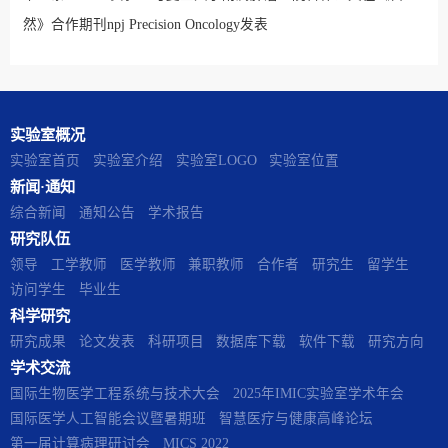
然》合作期刊npj Precision Oncology发表
实验室概况
实验室首页
实验室介绍
实验室LOGO
实验室位置
新闻·通知
综合新闻
通知公告
学术报告
研究队伍
领导
工学教师
医学教师
兼职教师
合作者
研究生
留学生
访问学生
毕业生
科学研究
研究成果
论文发表
科研项目
数据库下载
软件下载
研究方向
学术交流
国际生物医学工程系统与技术大会
2025年IMIC实验室学术年会
国际医学人工智能会议暨暑期班
智慧医疗与健康高峰论坛
第一届计算病理研讨会
MICS 2022